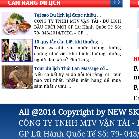
CẨM NANG DU LỊCH
Tại sao Du lịch lại được nhiều ...
CÔNG TY TNHH MTV VẬN TẢI - DU LỊCH
BẦU TRỜI MỚI GP Lữ Hành Quốc Tế Số:
79- 043/2014/TCDL – GP ...
10 quy tắc cần biết khi thưởng ...
Trộn wasabi với nước tương tưởng
chừng như việc khá bình thường nhưng
H
người dân xứ sở Phù Tang ...
P
Tour du lịch Thái Lan Massage cổ ...
Nếu có bất kỳ ai đó hỏi tôi rằng: đi Tour
n
nào vui nhất, nhiều mặt hàng để mua
P
sắm nhất ? Câu ...
E
All @2014 Copyright by NEW SK
CÔNG TY TNHH MTV VẬN TẢI - 
GP Lữ Hành Quốc Tế Số: 79- 04