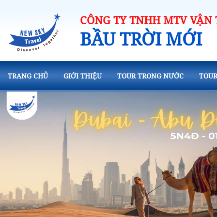
CÔNG TY TNHH MTV VẬN T
BẦU TRỜI MỚI
TRANG CHỦ
GIỚI THIỆU
TOUR TRONG NƯỚC
TOUR