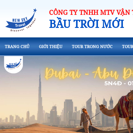
CÔNG TY TNHH MTV VẬN T
BẦU TRỜI MỚI
TRANG CHỦ
GIỚI THIỆU
TOUR TRONG NƯỚC
TOUR