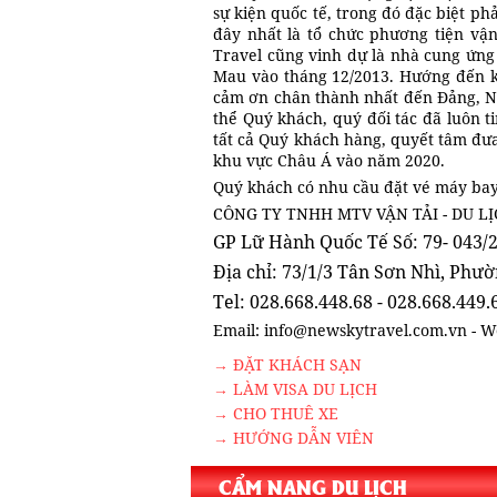
sự kiện quốc tế, trong đó đặc biệt ph
đây nhất là tổ chức phương tiện v
Travel cũng vinh dự là nhà cung ứng
Mau vào tháng 12/2013. Hướng đến kỷ
cảm ơn chân thành nhất đến Đảng, Nh
thể Quý khách, quý đối tác đã luôn t
tất cả Quý khách hàng, quyết tâm đư
khu vực Châu Á vào năm 2020.
Quý khách có nhu cầu đặt vé máy bay 
CÔNG TY TNHH MTV VẬN TẢI - DU L
GP Lữ Hành Quốc Tế Số: 79- 043
Địa chỉ: 73/1/3 Tân Sơn Nhì, Phư
Tel: 028.668.448.68 - 028.668.449.
Email: info@newskytravel.com.vn - W
→ ĐẶT KHÁCH SẠN
→ LÀM VISA DU LỊCH
→ CHO THUÊ XE
→ HƯỚNG DẪN VIÊN
CẨM NANG DU LỊCH