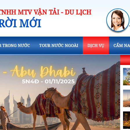
TNHH MTV VẬN TẢI - DU LỊCH
RỜI MỚI
R TRONG NƯỚC
TOUR NƯỚC NGOÀI
DỊCH VỤ
CẨM NA