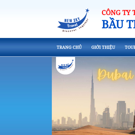
CÔNG TY 
BẦU T
TRANG CHỦ
GIỚI THIỆU
TOU