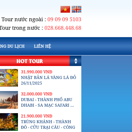
Tour nước ngoài :
09 09 09 5103
Tour trong nước :
028.668.448.68
NG DU LỊCH
LIÊN HỆ
HOT TOUR
31.990.000 VNĐ
NHẬT BẢN LÁ VÀNG LÁ ĐỎ
26/11/2025
32.000.000 VNĐ
DUBAI - THÀNH PHỐ ABU
DHABI - SA MẠC SAFARI ...
21.900.000 VNĐ
TRÙNG KHÁNH - THÀNH
ĐÔ - CỬU TRẠI CÂU - CÔNG