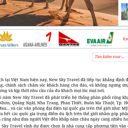
ch tại Việt Nam hiện nay, New Sky Travel đã tiếp tục khẳng định đ
g, chính sách chăm sóc khách hàng chu đáo, và không ngừng ứng
ng và kịp thời nhu cầu của du khách mọi lúc mọi nơi.
 năm New Sky Travel đã phát triển hệ thống phân phối rộng khắp
 Nhơn, Quảng Ngãi, Nha Trang, Phan Thiết, Buôn Ma Thuột, Tp. H
... và các văn phòng đại diện tại quốc gia trên thế giới như: Mỹ,
u hết các quốc gia trọng điểm du lịch trên thế giới nhằm góp ph
m cũng như đưa người Việt đến khắp năm châu ngày càng nhiều h
ew Sky Travel vinh dự được chọn là nhà cung cấp phương tiện vậ