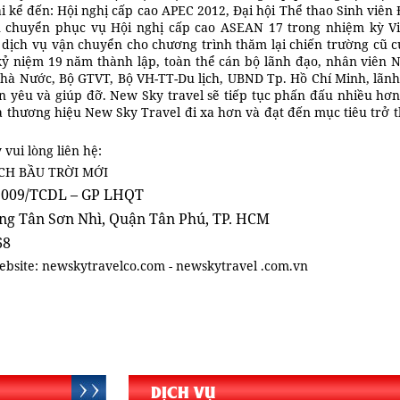
ải kể đến: Hội nghị cấp cao APEC 2012, Đại hội Thể thao Sinh viê
ận chuyển phục vụ Hội nghị cấp cao ASEAN 17 trong nhiệm kỳ V
 dịch vụ vận chuyển cho chương trình thăm lại chiến trường cũ c
 niệm 19 năm thành lập, toàn thể cán bộ lãnh đạo, nhân viên Ne
à Nước, Bộ GTVT, Bộ VH-TT-Du lịch, UBND Tp. Hồ Chí Minh, lãnh
in yêu và giúp đỡ. New Sky travel sẽ tiếp tục phấn đấu nhiều hơ
a thương hiệu New Sky Travel đi xa hơn và đạt đến mục tiêu trở
vui lòng liên hệ:
ỊCH BẦU TRỜI MỚI
/2009/TCDL – GP LHQT
ờng Tân Sơn Nhì, Quận Tân Phú, TP. HCM
68
ebsite: newskytravelco.com - newskytravel .com.vn
DỊCH VỤ