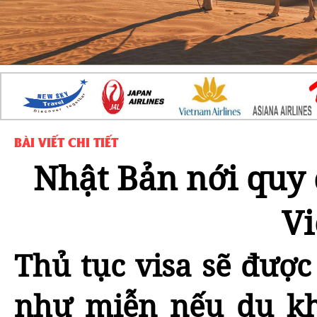
BÀI VIẾT CHI TIẾT
Nhật Bản nới quy 
V
Thủ tục visa sẽ được
như miễn nếu du kh