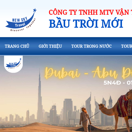
CÔNG TY TNHH MTV VẬN T
BẦU TRỜI MỚI
TRANG CHỦ
GIỚI THIỆU
TOUR TRONG NƯỚC
TOUR