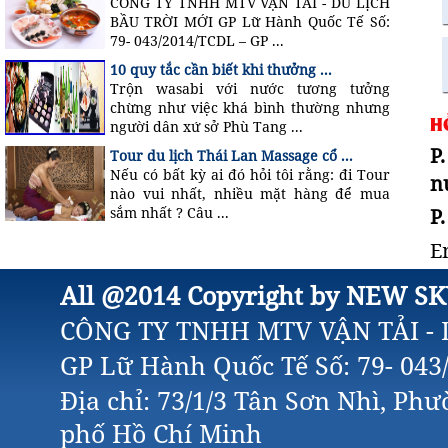
CÔNG TY TNHH MTV VẬN TẢI - DU LỊCH
BẦU TRỜI MỚI GP Lữ Hành Quốc Tế Số:
79- 043/2014/TCDL – GP ...
10 quy tắc cần biết khi thưởng ...
Trộn wasabi với nước tương tưởng
chừng như việc khá bình thường nhưng
H
người dân xứ sở Phù Tang ...
P
Tour du lịch Thái Lan Massage cổ ...
Nếu có bất kỳ ai đó hỏi tôi rằng: đi Tour
n
nào vui nhất, nhiều mặt hàng để mua
P
sắm nhất ? Câu ...
E
All @2014 Copyright by NEW SK
CÔNG TY TNHH MTV VẬN TẢI - 
GP Lữ Hành Quốc Tế Số: 79- 04
Địa chỉ: 73/1/3 Tân Sơn Nhì, Ph
phố Hồ Chí Minh