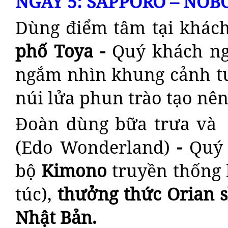
NGÀY 5: SAPPORO – NOBO
Dùng điểm tâm tại khác
phố Toya -
Quý khách ng
ngắm nhìn khung cảnh tu
núi lửa phun trào tạo nên
Đoàn dùng bữa trưa và
(Edo Wonderland)
-
Quý 
bộ
Kimono
truyền thống 
túc),
thưởng thức Orian
Nhật Bản.