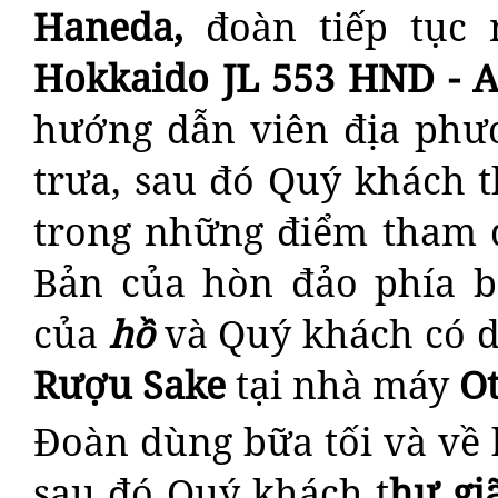
Haneda,
đoàn tiếp tục
Hokkaido
JL 553 HND - AK
hướng dẫn viên địa phư
trưa, sau đó Quý khách
trong những điểm tham q
Bản của hòn đảo phía b
của
hồ
và Quý khách có dị
Rượu Sake
tại nhà máy
O
Đoàn dùng bữa tối và về
sau đó Quý khách t
hư gi