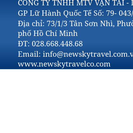
CÔNG TY TNHH MTV VẬN TẢI - 
GP Lữ Hành Quốc Tế Số: 79- 04
Địa chỉ: 73/1/3 Tân Sơn Nhì, Ph
phố Hồ Chí Minh
ĐT: 028.668.448.68
Email: info@newskytravel.com.v
www.newskytravelco.com