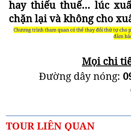
hay thiếu thuế… lúc xuấ
chặn lại và không cho xu
Chương trình tham quan có thể thay đổi thứ tự cho p
đảm bảo
Mọi chi ti
Đường dây nóng:
0
TOUR LIÊN QUAN