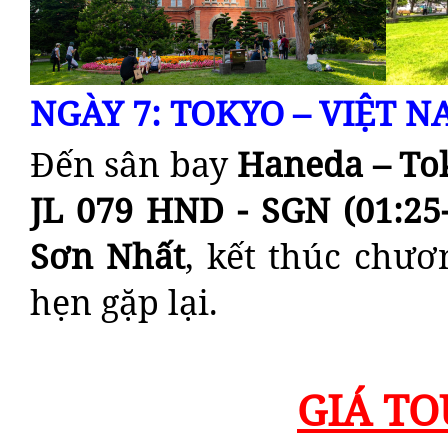
NGÀY 7: TOKYO – VIỆT NA
Đến sân bay
Haneda – To
JL 079 HND - SGN (01:25-
Sơn Nhất
, kết thúc chươ
hẹn gặp lại.
GIÁ TO