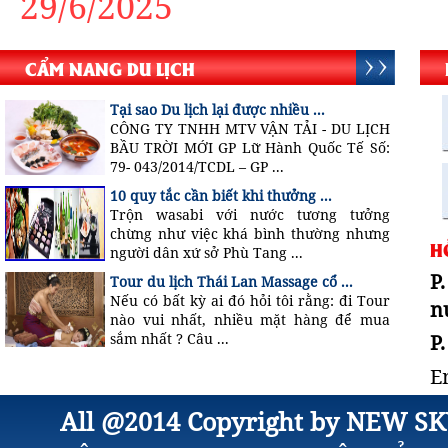
29/6/2025
CẨM NANG DU LỊCH
Tại sao Du lịch lại được nhiều ...
CÔNG TY TNHH MTV VẬN TẢI - DU LỊCH
BẦU TRỜI MỚI GP Lữ Hành Quốc Tế Số:
79- 043/2014/TCDL – GP ...
10 quy tắc cần biết khi thưởng ...
Trộn wasabi với nước tương tưởng
chừng như việc khá bình thường nhưng
H
người dân xứ sở Phù Tang ...
P
Tour du lịch Thái Lan Massage cổ ...
Nếu có bất kỳ ai đó hỏi tôi rằng: đi Tour
n
nào vui nhất, nhiều mặt hàng để mua
P
sắm nhất ? Câu ...
E
All @2014 Copyright by NEW SK