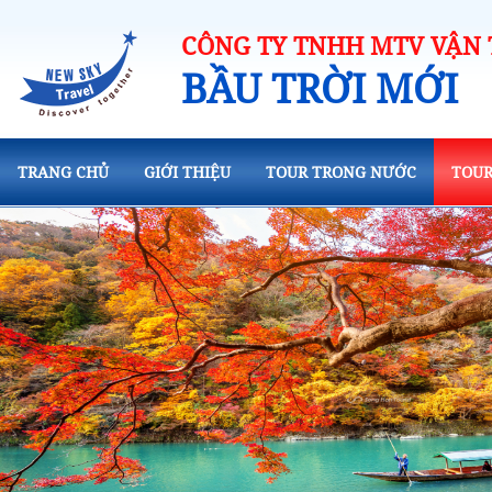
CÔNG TY TNHH MTV VẬN T
BẦU TRỜI MỚI
TRANG CHỦ
GIỚI THIỆU
TOUR TRONG NƯỚC
TOUR