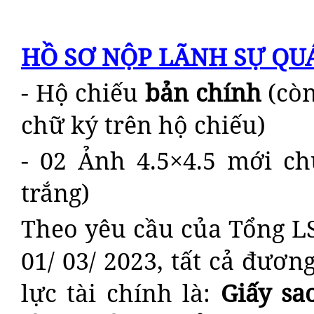
HỒ SƠ NỘP LÃNH SỰ QUÁ
- Hộ chiếu
bản chính
(còn
chữ ký trên hộ chiếu)
- 02 Ảnh 4.5×4.5 mới ch
trắng)
Theo yêu cầu của Tổng L
01/ 03/ 2023, tất cả đươn
lực tài chính là:
G
iấy s