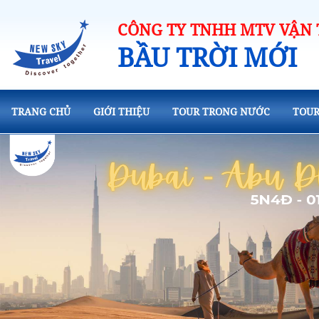
CÔNG TY TNHH MTV VẬN T
BẦU TRỜI MỚI
TRANG CHỦ
GIỚI THIỆU
TOUR TRONG NƯỚC
TOUR