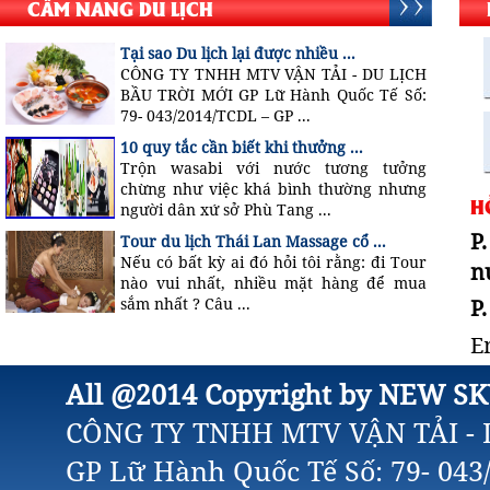
CẨM NANG DU LỊCH
Tại sao Du lịch lại được nhiều ...
CÔNG TY TNHH MTV VẬN TẢI - DU LỊCH
BẦU TRỜI MỚI GP Lữ Hành Quốc Tế Số:
79- 043/2014/TCDL – GP ...
10 quy tắc cần biết khi thưởng ...
Trộn wasabi với nước tương tưởng
chừng như việc khá bình thường nhưng
H
người dân xứ sở Phù Tang ...
P
Tour du lịch Thái Lan Massage cổ ...
Nếu có bất kỳ ai đó hỏi tôi rằng: đi Tour
n
nào vui nhất, nhiều mặt hàng để mua
P
sắm nhất ? Câu ...
E
All @2014 Copyright by NEW SK
CÔNG TY TNHH MTV VẬN TẢI - 
GP Lữ Hành Quốc Tế Số: 79- 04